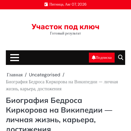
Перейти
Пятница, Авг 07, 2026
к
содержимому
Участок под ключ
Готовый результат
Подписка
Главная
Uncategorised
Биография Бедроса Киркорова на Википедии — личная
жизнь, карьера, достижения
Биография Бедроса
Киркорова на Википедии —
личная жизнь, карьера,
достижения