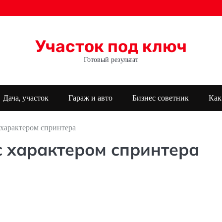
Участок под ключ
Готовый результат
Дача, участок
Гараж и авто
Бизнес советник
Как
 характером спринтера
 с характером спринтера