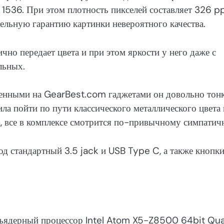
536. При этом плотность пикселей составляет 326 pp
тельную гарантию картинки невероятного качества.
чно передает цвета и при этом яркости у него даже с
льных.
вленными на GearBest.com гаджетами он довольно тон
ила пойти по пути классического металлического цвета 
а, все в комплексе смотрится по-привычному симпатич
од стандартный 3.5 jack и USB Type C, а также кнопк
ехъядерный процессор Intel Atom X5-Z8500 64bit Qu