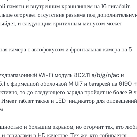
ой памяти и внутренним хранилищем на 16 гигабайт.
больше огорчает отсутствие разъема под дополнительну
е выйдет, и следующим критичным минусом может
ная камера с автофокусом и фронтальная камера на 5
вухдиапазонный Wi-Fi модуль 802.11 a/b/g/n/ac и
d 5.1 с фирменной оболочкой MIUI7 и батареей на 6190 
активно, то до следующего заряда пройдет не более 9 ч
. Имеет таблет также и LED-индикатор для оповещений
м.
ощностью и большим экраном, но огорчит тех, кто люб
 сериалами в HD качестве. Тех же, кто собирается