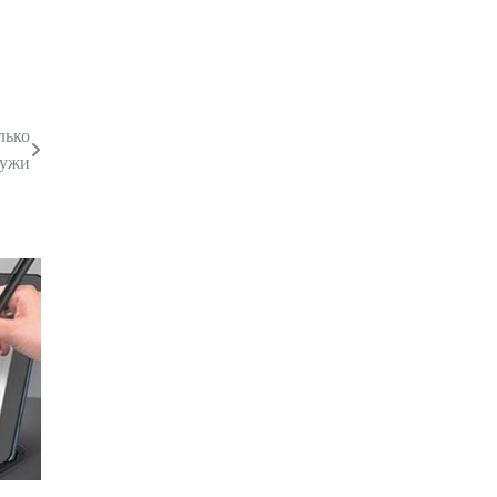
лько
ружи