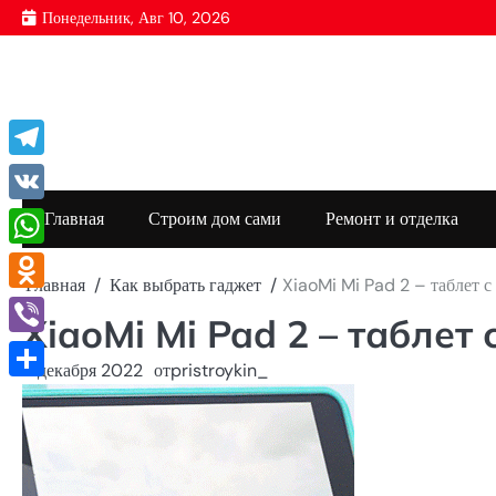
Перейти
Понедельник, Авг 10, 2026
к
содержимому
Telegram
VK
Главная
Строим дом сами
Ремонт и отделка
WhatsApp
Главная
Как выбрать гаджет
XiaoMi Mi Pad 2 – таблет с
Odnoklassniki
XiaoMi Mi Pad 2 – таблет
Viber
11 декабря 2022
от
pristroykin_
Отправить