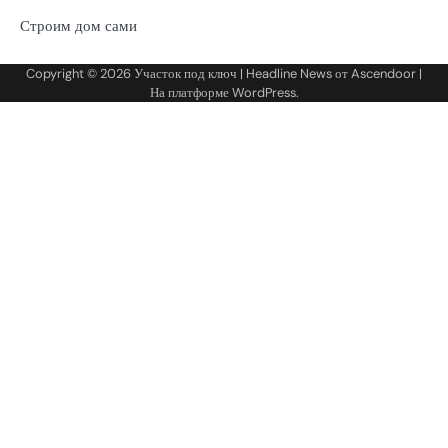
Строим дом сами
Copyright © 2026
Участок под ключ
| Headline News от
Ascendoor
|
На платформе
WordPress
.