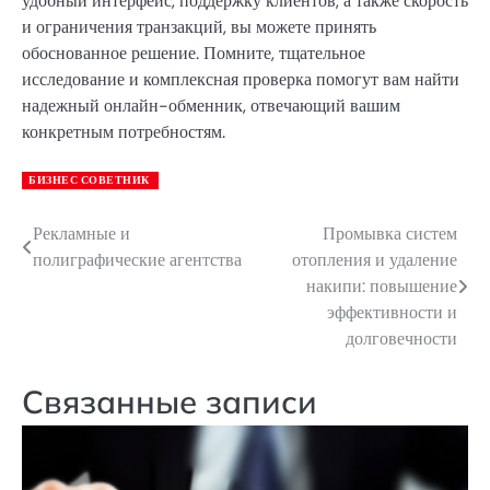
удобный интерфейс, поддержку клиентов, а также скорость
и ограничения транзакций, вы можете принять
обоснованное решение. Помните, тщательное
исследование и комплексная проверка помогут вам найти
надежный онлайн-обменник, отвечающий вашим
конкретным потребностям.
БИЗНЕС СОВЕТНИК
Рекламные и
Промывка систем
Навигация
полиграфические агентства
отопления и удаление
по
накипи: повышение
эффективности и
записям
долговечности
Связанные записи