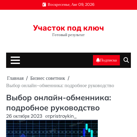
Перейти
Воскресенье, Авг 09, 2026
к
содержимому
Участок под ключ
Готовый результат
Подписка
Главная
Бизнес советник
Выбор онлайн-обменника: подробное руководство
Выбор онлайн-обменника:
подробное руководство
26 октября 2023
от
pristroykin_