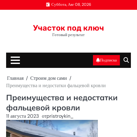
Перейти
Суббота, Авг 08, 2026
к
содержимому
Участок под ключ
Готовый результат
Подписка
Главная
Строим дом сами
Преимущества и недостатки фальцевой кровли
Преимущества и недостатки
фальцевой кровли
11 августа 2023
от
pristroykin_