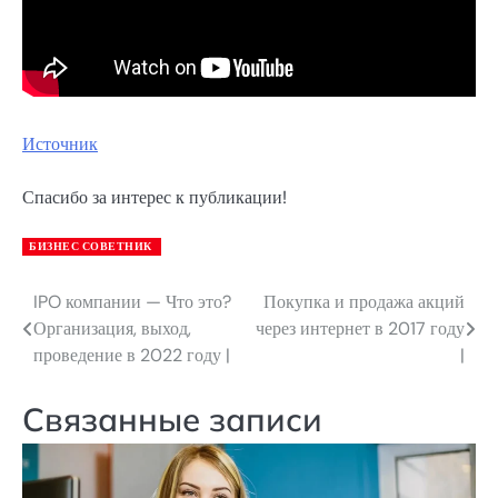
Источник
Спасибо за интерес к публикации!
БИЗНЕС СОВЕТНИК
IPO компании — Что это?
Покупка и продажа акций
Навигация
Организация, выход,
через интернет в 2017 году
по
проведение в 2022 году |
|
записям
Связанные записи