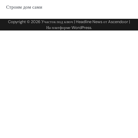
Строим дом сами
Copyright © 2026
Участок под ключ
| Headline News от
Ascendoor
|
На платформе
WordPress
.