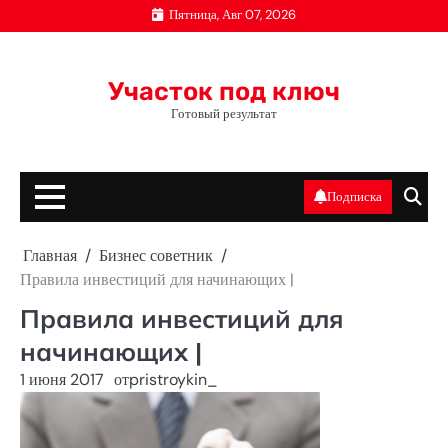
Перейти
Пятница, Авг 07, 2026
к
содержимому
Участок под ключ
Готовый результат
Подписка
Главная
Бизнес советник
Правила инвестиций для начинающих |
Правила инвестиций для
начинающих |
1 июня 2017
от
pristroykin_