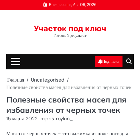
Перейти
Воскресенье, Авг 09, 2026
к
содержимому
Участок под ключ
Готовый результат
Подписка
Главная
Uncategorised
Полезные свойства масел для избавления от черных точек
Полезные свойства масел для
избавления от черных точек
15 марта 2022
от
pristroykin_
Масло от черных точек – это выжимка из полезного для