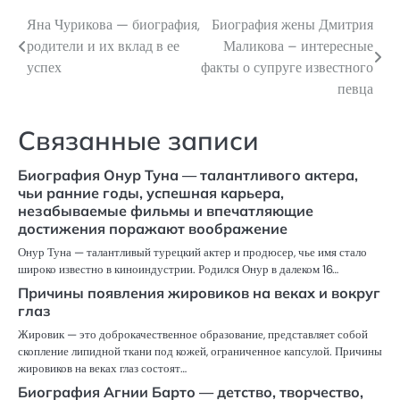
Яна Чурикова — биография,
Биография жены Дмитрия
Навигация
родители и их вклад в ее
Маликова – интересные
по
успех
факты о супруге известного
певца
записям
Связанные записи
Биография Онур Туна — талантливого актера,
чьи ранние годы, успешная карьера,
незабываемые фильмы и впечатляющие
достижения поражают воображение
Онур Туна — талантливый турецкий актер и продюсер, чье имя стало
широко известно в киноиндустрии. Родился Онур в далеком 16…
Причины появления жировиков на веках и вокруг
глаз
Жировик — это доброкачественное образование, представляет собой
скопление липидной ткани под кожей, ограниченное капсулой. Причины
жировиков на веках глаз состоят…
Биография Агнии Барто — детство, творчество,