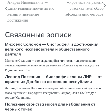
Андрея Николаевича —
жировиков на разных
по
удивительные моменты его
участках тела: обзор
жизни и значимые
эффективных методов
записям
достижения
Связанные записи
Михоэлс Соломон — биография и достижения
великого исследователя и общественного
деятеля
Михоэлс Соломон — это выдающийся личность, чьи достижения
оказали огромное влияние на различные области науки и искусства.
Родившись в 19-м…
Леонид Пасечник — биография главы ЛНР — от
юриста из Донбасса до лидера республики
Леонид Иванович Пасечник — выдающийся политический деятель и
глава Луганской Народной Республики. Он родился в 1970 году в
городе Украинки…
Полезные свойства масел для избавления от
черных точек