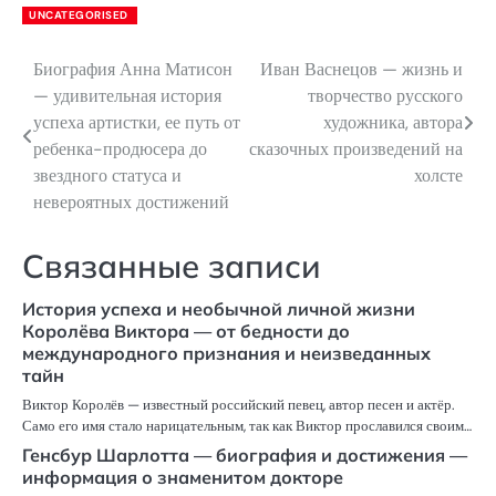
UNCATEGORISED
Биография Анна Матисон
Иван Васнецов — жизнь и
Навигация
— удивительная история
творчество русского
по
успеха артистки, ее путь от
художника, автора
ребенка-продюсера до
сказочных произведений на
записям
звездного статуса и
холсте
невероятных достижений
Связанные записи
История успеха и необычной личной жизни
Королёва Виктора — от бедности до
международного признания и неизведанных
тайн
Виктор Королёв — известный российский певец, автор песен и актёр.
Само его имя стало нарицательным, так как Виктор прославился своим…
Генсбур Шарлотта — биография и достижения —
информация о знаменитом докторе