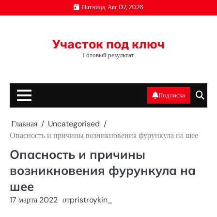
Перейти
Пятница, Авг 07, 2026
к
содержимому
Участок под ключ
Готовый результат
Подписка
Главная
Uncategorised
Опасность и причины возникновения фурункула на шее
Опасность и причины
возникновения фурункула на
шее
17 марта 2022
от
pristroykin_