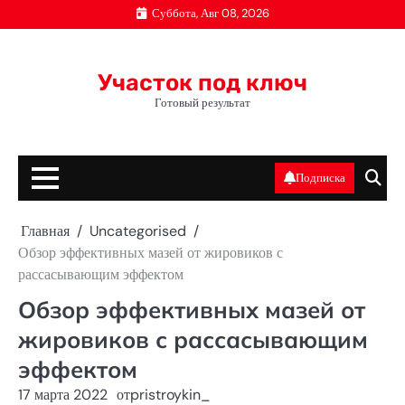
Перейти
Суббота, Авг 08, 2026
к
содержимому
Участок под ключ
Готовый результат
Подписка
Главная
Uncategorised
Обзор эффективных мазей от жировиков с
рассасывающим эффектом
Обзор эффективных мазей от
жировиков с рассасывающим
эффектом
17 марта 2022
от
pristroykin_