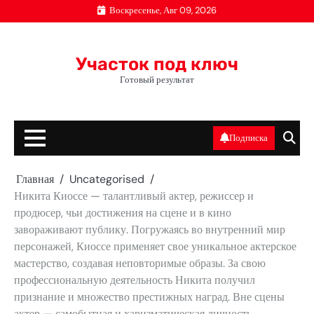
Перейти
Воскресенье, Авг 09, 2026
к
содержимому
Участок под ключ
Готовый результат
Подписка
Главная
Uncategorised
Никита Киоссе — талантливый актер, режиссер и
продюсер, чьи достижения на сцене и в кино
завораживают публику. Погружаясь во внутренний мир
персонажей, Киоссе применяет свое уникальное актерское
мастерство, создавая неповторимые образы. За свою
профессиональную деятельность Никита получил
признание и множество престижных наград. Вне сцены
актер — самобытная и харизматическая личность,