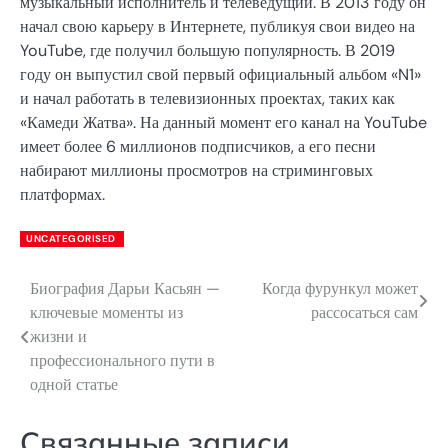
музыкальный исполнитель и телеведущий. В 2013 году он
начал свою карьеру в Интернете, публикуя свои видео на
YouTube, где получил большую популярность. В 2019
году он выпустил свой первый официальный альбом «N1»
и начал работать в телевизионных проектах, таких как
«Камеди Жатва». На данный момент его канал на YouTube
имеет более 6 миллионов подписчиков, а его песни
набирают миллионы просмотров на стриминговых
платформах.
UNCATEGORISED
Биография Дарьи Касьян —
Когда фурункул может
Навигация
ключевые моменты из
рассосаться сам
по
жизни и
профессионального пути в
записям
одной статье
Связанные записи