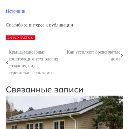
Источник
Спасибо за интерес к публикации
ДАЧА, УЧАСТОК
Крыша мансарды:
Как утепляют бревенчатые
Навигация
конструкция, технология
дома
по
создания, виды,
стропильные системы
записям
Связанные записи