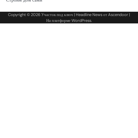
Copyright © 2026
Участок под ключ
| Headline News от
Ascendoor
|
На платформе
WordPress
.