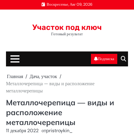
Перейти
Воскресенье, Авг 09, 2026
к
содержимому
Участок под ключ
Готовый результат
Подписка
Главная
Дача, участок
Металлочерепица — виды и расположение
металлочерепицы
Металлочерепица — виды и
расположение
металлочерепицы
11 декабря 2022
от
pristroykin_