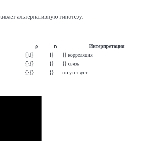
живает альтернативную гипотезу.
ρ
n
Интерпретация
{}.{}
{}
{} корреляция
{}.{}
{}
{} связь
{}.{}
{}
отсутствует