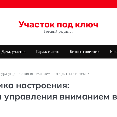
Участок под ключ
Готовый результат
Дача, участок
Гараж и авто
Бизнес советник
Как
тура управления вниманием в открытых системах
ка настроения:
а управления вниманием 