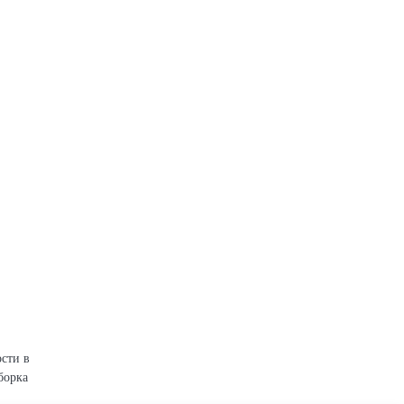
сти в
борка