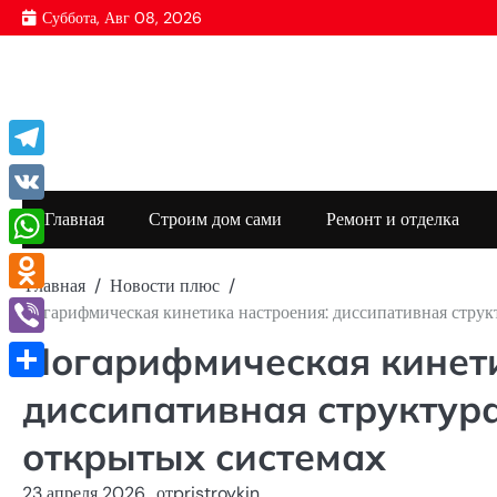
Перейти
Суббота, Авг 08, 2026
к
содержимому
Telegram
VK
Главная
Строим дом сами
Ремонт и отделка
WhatsApp
Главная
Новости плюс
Odnoklassniki
Логарифмическая кинетика настроения: диссипативная струк
Логарифмическая кинети
Viber
Отправить
диссипативная структур
открытых системах
23 апреля 2026
от
pristroykin_