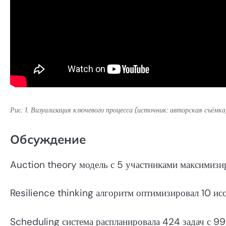
Рис. 1. Визуализация ключевого процесса (источник: авторская съёмка
Обсуждение
Auction theory модель с 5 участниками максимизи
Resilience thinking алгоритм оптимизировал 10 ис
Scheduling система распланировала 424 задач с 9