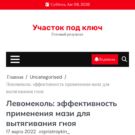
Перейти
Суббота, Авг 08, 2026
к
содержимому
Участок под ключ
Готовый результат
Подписка
Главная
Uncategorised
Левомеколь: эффективность применения мази для
вытягивания гноя
Левомеколь: эффективность
применения мази для
вытягивания гноя
17 марта 2022
от
pristroykin_