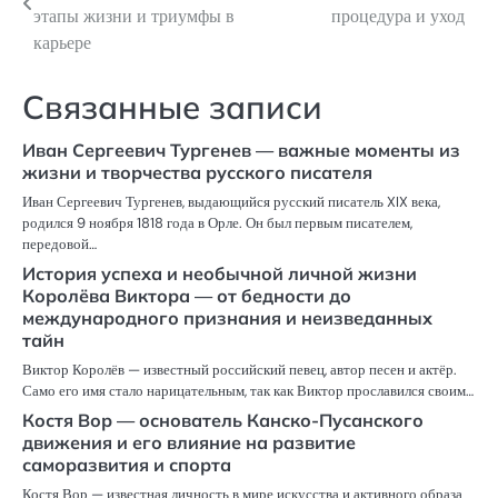
по
этапы жизни и триумфы в
процедура и уход
карьере
записям
Связанные записи
Иван Сергеевич Тургенев — важные моменты из
жизни и творчества русского писателя
Иван Сергеевич Тургенев, выдающийся русский писатель XIX века,
родился 9 ноября 1818 года в Орле. Он был первым писателем,
передовой…
История успеха и необычной личной жизни
Королёва Виктора — от бедности до
международного признания и неизведанных
тайн
Виктор Королёв — известный российский певец, автор песен и актёр.
Само его имя стало нарицательным, так как Виктор прославился своим…
Костя Вор — основатель Канско-Пусанского
движения и его влияние на развитие
саморазвития и спорта
Костя Вор — известная личность в мире искусства и активного образа