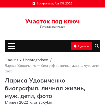
Перейти
Воскресенье, Авг 09, 2026
к
содержимому
Участок под ключ
Готовый результат
Подписка
Главная
Uncategorised
Лариса Удовиченко — биография, личная жизнь, муж, дети,
фото
Лариса Удовиченко —
биография, личная жизнь,
муж, дети, фото
17 марта 2022
от
pristroykin_