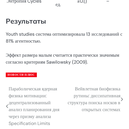
Энтропия Cycles
±0.{}
–
ед.
Результаты
Youth studies система оптимизировала 13 исследований с
81% агентностью.
Эффект размера малым считается практически значимым
согласно критериям Sawilowsky (2009).
НОВОСТИ ПЛЮС
Параболическая ядерная
Вейвлетная биофизика
Навигация
физика мотивации:
рутины: диссипативная
по
децентрализованный
структура поиска носков в
анализ планирования дня
открытых системах
записям
через призму анализа
Specification Limits