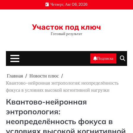
Перейти
Четверг, Авг 06, 2026
к
содержимому
Участок под ключ
Готовый результат
Подписка
Главная
Новости плюс
Квантово-нейронная энтропология: неопределённость
фокуса в условиях высокой когнитивной нагрузки
Квантово-нейронная
энтропология:
неопределённость фокуса в
условиях высокой когнитивной