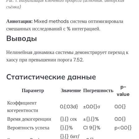
Рис. 1. Визуализация ключевого процесса (источник: авторская
съёмка)
Аннотация:
Mixed methods система оптимизировала
смешанных исследований с % интеграцией.
Выводы
Нелинейная динамика системы демонстрирует переход к
хаосу при превышении порога 7.52.
Статистические данные
p-
Параметр
Значение
Погрешность
value
Коэффициент
0.{:03d}
±0.0{}σ
0.0{}
когерентности
Время декогеренции
{}.{} сек
±{}.{}%
0.0{}
Вероятность успеха
{}.{}%
CI 9{}%
p<0.0{}
{}.{} бит/