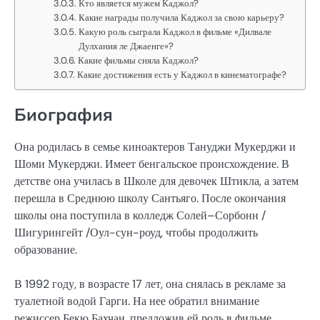
Кто является мужем Каджол?
Какие награды получила Каджол за свою карьеру?
Какую роль сыграла Каджол в фильме «Дилвале
Дулхания ле Джаенге»?
Какие фильмы сняла Каджол?
Какие достижения есть у Каджол в кинематографе?
Биография
Она родилась в семье киноактеров Тануджи Мукерджи и
Шоми Мукерджи. Имеет бенгальское происхождение. В
детстве она училась в Школе для девочек Штикла, а затем
перешла в Среднюю школу Сантьяго. После окончания
школы она поступила в колледж Солей–Сорбонн /
Шигурингейт /Оул-сун-роуд, чтобы продолжить
образование.
В 1992 году, в возрасте 17 лет, она снялась в рекламе за
туалетной водой Гарги. На нее обратил внимание
режиссер Бекю Бахчан, предложив ей роль в фильме