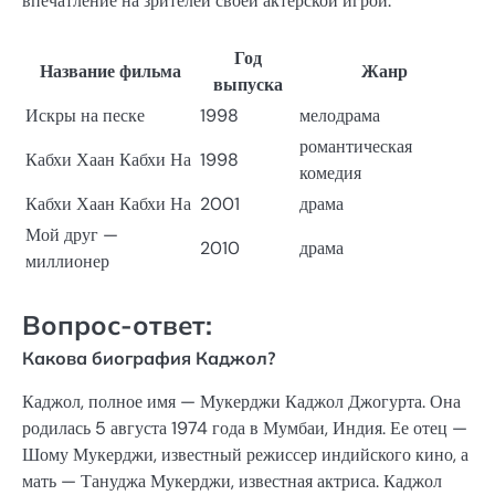
впечатление на зрителей своей актерской игрой.
Год
Название фильма
Жанр
выпуска
Искры на песке
1998
мелодрама
романтическая
Кабхи Хаан Кабхи На
1998
комедия
Кабхи Хаан Кабхи На
2001
драма
Мой друг —
2010
драма
миллионер
Вопрос-ответ:
Какова биография Каджол?
Каджол, полное имя — Мукерджи Каджол Джогурта. Она
родилась 5 августа 1974 года в Мумбаи, Индия. Ее отец —
Шому Мукерджи, известный режиссер индийского кино, а
мать — Тануджа Мукерджи, известная актриса. Каджол