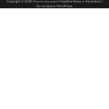
Copyright © 2026
Участок под ключ
| Headline News от
Ascendoor
|
На платформе
WordPress
.