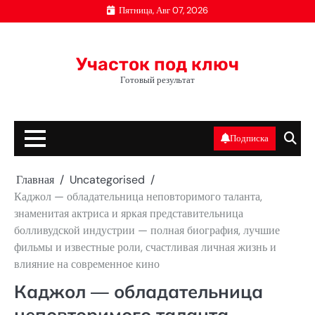
Перейти
Пятница, Авг 07, 2026
к
содержимому
Участок под ключ
Готовый результат
Подписка
Главная
Uncategorised
Каджол — обладательница неповторимого таланта,
знаменитая актриса и яркая представительница
болливудской индустрии — полная биография, лучшие
фильмы и известные роли, счастливая личная жизнь и
влияние на современное кино
Каджол — обладательница
неповторимого таланта,