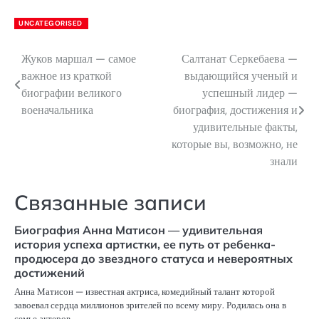
UNCATEGORISED
Жуков маршал — самое
Салтанат Серкебаева —
Навигация
важное из краткой
выдающийся ученый и
по
биографии великого
успешный лидер —
военачальника
биография, достижения и
записям
удивительные факты,
которые вы, возможно, не
знали
Связанные записи
Биография Анна Матисон — удивительная
история успеха артистки, ее путь от ребенка-
продюсера до звездного статуса и невероятных
достижений
Анна Матисон — известная актриса, комедийный талант которой
завоевал сердца миллионов зрителей по всему миру. Родилась она в
семье актеров,…