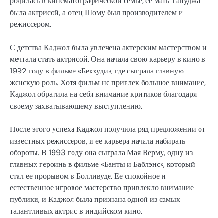
родилась в кинематографической семье, ее мать Тануджа
была актрисой, а отец Шому был производителем и
режиссером.
С детства Каджол была увлечена актерским мастерством и
мечтала стать актрисой. Она начала свою карьеру в кино в
1992 году в фильме «Бекхуди», где сыграла главную
женскую роль. Хотя фильм не привлек большое внимание,
Каджол обратила на себя внимание критиков благодаря
своему захватывающему выступлению.
После этого успеха Каджол получила ряд предложений от
известных режиссеров, и ее карьера начала набирать
обороты. В 1993 году она сыграла Мая Верму, одну из
главных героинь в фильме «Банты и Баблэнс», который
стал ее прорывом в Болливуде. Ее спокойное и
естественное игровое мастерство привлекло внимание
публики, и Каджол была признана одной из самых
талантливых актрис в индийском кино.