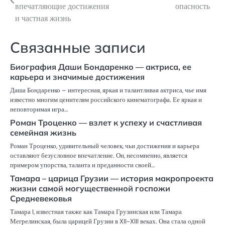
по
впечатляющие достижения
опасность
и частная жизнь
записям
Связанные записи
Биография Даши Бондаренко — актриса, ее
карьера и значимые достижения
Даша Бондаренко – интересная, яркая и талантливая актриса, чье имя
известно многим ценителям российского кинематографа. Ее яркая и
неповторимая игра…
Роман Троценко — взлет к успеху и счастливая
семейная жизнь
Роман Троценко, удивительный человек, чьи достижения и карьера
оставляют безусловное впечатление. Он, несомненно, является
примером упорства, таланта и преданности своей…
Тамара – царица Грузии — история макропроекта
жизни самой могущественной госпожи
Средневековья
Тамара I, известная также как Тамара Грузинская или Тамара
Мегрелинская, была царицей Грузии в XII-XIII веках. Она стала одной