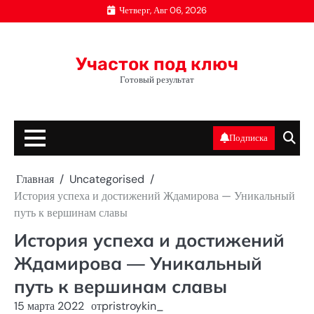
Перейти
Четверг, Авг 06, 2026
к
содержимому
Участок под ключ
Готовый результат
Подписка
Главная
Uncategorised
История успеха и достижений Ждамирова — Уникальный
путь к вершинам славы
История успеха и достижений
Ждамирова — Уникальный
путь к вершинам славы
15 марта 2022
от
pristroykin_