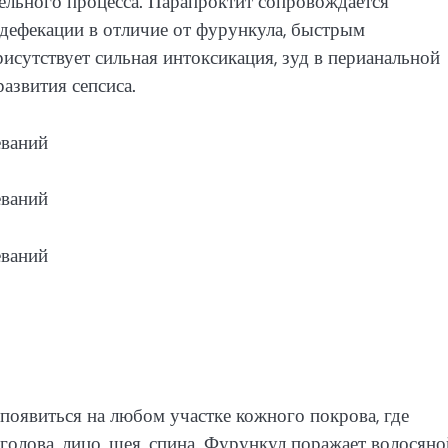
ельного процесса. Парапроктит сопровождается
дефекации в отличие от фурункула, быстрым
исутствует сильная интоксикация, зуд в перианальной
развития сепсиса.
появиться на любом участке кожного покрова, где
олова, лицо, шея, спина. Фурункул поражает волосяно