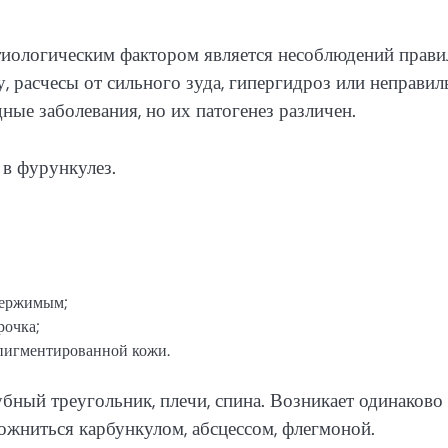
тиологическим фактором является несоблюдений прави
, расчесы от сильного зуда, гипергидроз или неправил
ые заболевания, но их патогенез различен.
 в фурункулез.
держимым;
рочка;
епигментированной кожи.
ный треугольник, плечи, спина. Возникает одинаково
жниться карбункулом, абсцессом, флегмоной.