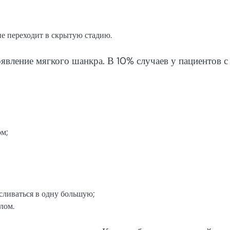
ие переходит в скрытую стадию.
ление мягкого шанкра. В 10% случаев у пациентов с
ом;
;
сливаться в одну большую;
лом.