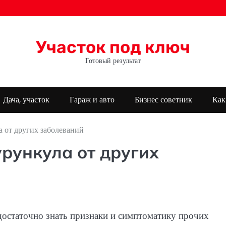
Участок под ключ
Готовый результат
Дача, участок
Гараж и авто
Бизнес советник
Как
 от других заболеваний
рункула от других
достаточно знать признаки и симптоматику прочих