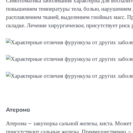
Симптоматика заболевания характерна для воспалит
повышением температуры тела, болью, нарушением 
расплавлением тканей, выделением гнойных масс. Пр
складке. Лечение хирургическое, присутствует риск 
Атерома
Атерома – закупорка сальной железы, киста. Может 
присутствуют сальные железы. Преимущественно – г