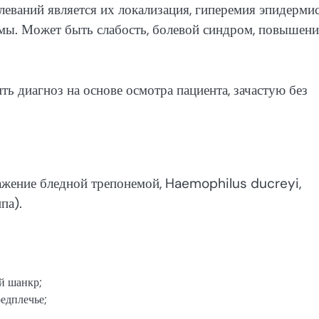
ваний является их локализация, гиперемия эпидермис
омы. Может быть слабость, болевой синдром, повышени
ь диагноз на основе осмотра пациента, зачастую без
ражение бледной трепонемой, Haemophilus ducreyi,
па).
й шанкр;
редплечье;