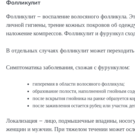
Фолликулит
Фолликулит – воспаление волосяного фолликула. Э
личной гигиены, трение кожных покровов об одежду
наложение компрессов. Фолликулит и фурункул сходн
В отдельных случаях фолликулит может переходить
Симптоматика заболевания, схожая с фурункулом:
гиперемия в области волосяного фолликула;
образование полости, наполненной гнойным со
после вскрытия гнойника на ранке образуется ко
после заживления остается рубец или участок д
Локализация – лицо, подмышечные впадины, носогуб
женщин и мужчин. При тяжелом течении может осло