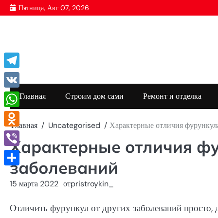
Перейти
Пятница, Авг 07, 2026
к
содержимому
Telegram
VK
Главная
Строим дом сами
Ремонт и отделка
WhatsApp
Главная
Uncategorised
Характерные отличия фурункула
Odnoklassniki
Характерные отличия фу
Viber
заболеваний
Отправить
15 марта 2022
от
pristroykin_
Отличить фурункул от других заболеваний просто, 