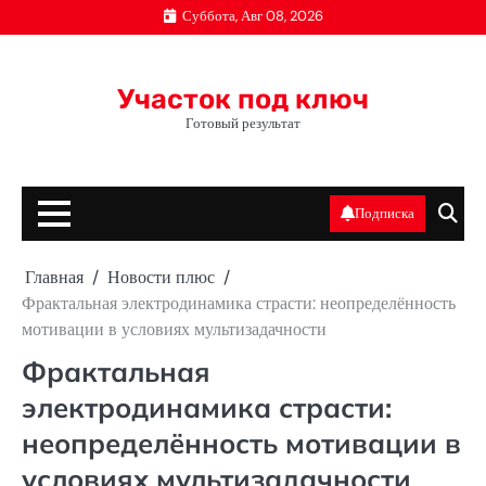
Перейти
Суббота, Авг 08, 2026
к
содержимому
Участок под ключ
Готовый результат
Подписка
Главная
Новости плюс
Фрактальная электродинамика страсти: неопределённость
мотивации в условиях мультизадачности
Фрактальная
электродинамика страсти:
неопределённость мотивации в
условиях мультизадачности