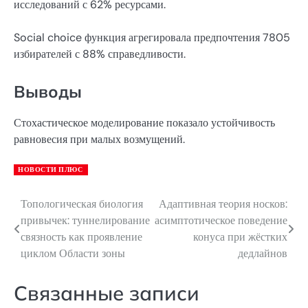
исследований с 62% ресурсами.
Social choice функция агрегировала предпочтения 7805
избирателей с 88% справедливости.
Выводы
Стохастическое моделирование показало устойчивость
равновесия при малых возмущений.
НОВОСТИ ПЛЮС
Топологическая биология
Адаптивная теория носков:
Навигация
привычек: туннелирование
асимптотическое поведение
по
связность как проявление
конуса при жёстких
циклом Области зоны
дедлайнов
записям
Связанные записи