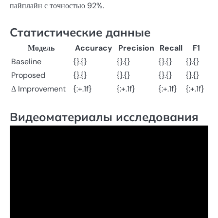
пайплайн с точностью 92%.
Статистические данные
Модель
Accuracy
Precision
Recall
F1
Baseline
{}.{}
{}.{}
{}.{}
{}.{}
Proposed
{}.{}
{}.{}
{}.{}
{}.{}
Δ Improvement
{:+.1f}
{:+.1f}
{:+.1f}
{:+.1f}
Видеоматериалы исследования