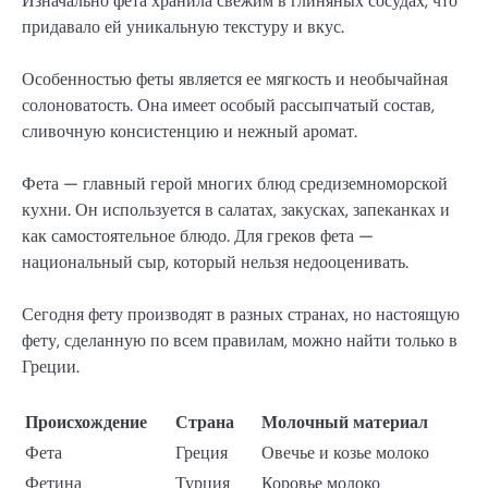
Изначально фета хранила свежим в глиняных сосудах, что
придавало ей уникальную текстуру и вкус.
Особенностью феты является ее мягкость и необычайная
солоноватость. Она имеет особый рассыпчатый состав,
сливочную консистенцию и нежный аромат.
Фета — главный герой многих блюд средиземноморской
кухни. Он используется в салатах, закусках, запеканках и
как самостоятельное блюдо. Для греков фета —
национальный сыр, который нельзя недооценивать.
Сегодня фету производят в разных странах, но настоящую
фету, сделанную по всем правилам, можно найти только в
Греции.
Происхождение
Страна
Молочный материал
Фета
Греция
Овечье и козье молоко
Фетина
Турция
Коровье молоко