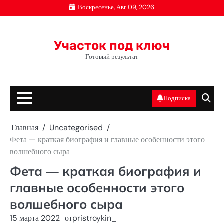
Перейти
Воскресенье, Авг 09, 2026
к
содержимому
Участок под ключ
Готовый результат
Подписка
Главная
Uncategorised
Фета — краткая биография и главные особенности этого
волшебного сыра
Фета — краткая биография и
главные особенности этого
волшебного сыра
15 марта 2022
от
pristroykin_