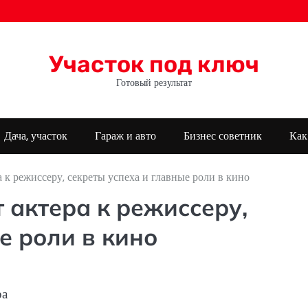
Участок под ключ
Готовый результат
Дача, участок
Гараж и авто
Бизнес советник
Как
к режиссеру, секреты успеха и главные роли в кино
 актера к режиссеру,
е роли в кино