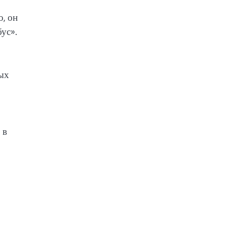
о, он
ус».
ных
 в