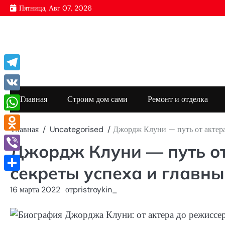
Перейти
Пятница, Авг 07, 2026
к
содержимому
Telegram
VK
Главная
Строим дом сами
Ремонт и отделка
WhatsApp
Главная
Uncategorised
Джордж Клуни — путь от актера 
Odnoklassniki
Джордж Клуни — путь от
Viber
секреты успеха и главны
Отправить
16 марта 2022
от
pristroykin_