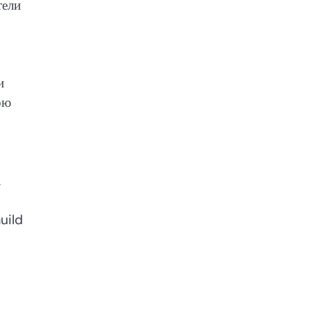
тели
и
ою
,
uild