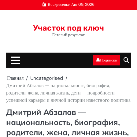
Перейти
Воскресенье, Авг 09, 2026
к
содержимому
Участок под ключ
Готовый результат
Подписка
Главная
Uncategorised
Дмитрий Абзалов — национальность, биография,
родители, жена, личная жизнь, дети — подробности
успешной карьеры и личной истории известного политика
Дмитрий Абзалов —
национальность, биография,
родители, жена, личная жизнь,