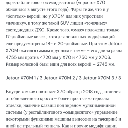
дорестайлингового «семидесятого» («просто» X70
обновился в августе этого года). Фары те же, что и у
«богатых» версий, но у X70M для них упростили
«начинку», к тому же такой SUV лишен «точечных»
светодиодных ДХО. Кроме того, «эмке» положены только
17-дюймовые колеса, хотя для остальных модификаций
еще предусмотрены 18- и 20-дюймовые. При этом Jetour
X70M оказался самым крупным в гамме – его длина равна
4755 мм против 4720 мм у X70 и 4750 мм у X70S.
Размер колесной базы един для всех версий – 2745 мм.
Jetour X70M
1
/ 3 Jetour X70M
2
/ 3 Jetour X70M
3
/ 3
Внутри «эмка» повторяет X70 образца 2018 года, отличия
от обновленного кросса – более простые материалы
отделки, наличие клавиш под экраном мультимедийной
системы (у рестайлингового «семидесятого» управление
некоторыми функциями машины вынесено на тачскрин) и
иной центральный тоннель. Как и прочие модификации,