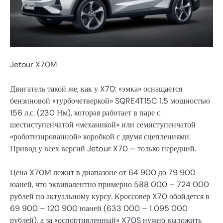
Jetour X70M
Двигатель такой же, как у X70: «эмка» оснащается
бензиновой «турбочетверкой» SQRE4T15C 1.5 мощностью
156 л.с. (230 Нм), которая работает в паре с
шестиступенчатой «механикой» или семиступенчатой
«роботизированной» коробкой с двумя сцеплениями.
Привод у всех версий Jetour X70 – только передний.
Цена X70M лежит в диапазоне от 64 900 до 79 900
юаней, что эквивалентно примерно 588 000 – 724 000
рублей по актуальному курсу. Кроссовер X70 обойдется в
69 900 – 120 900 юаней (633 000 – 1 095 000
рублей), а за «оспортивленный» X70S нужно выложить