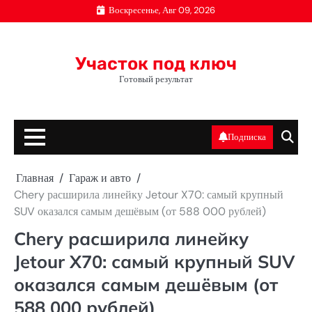
Перейти
Воскресенье, Авг 09, 2026
к
содержимому
Участок под ключ
Готовый результат
Подписка
Главная
Гараж и авто
Chery расширила линейку Jetour X70: самый крупный
SUV оказался самым дешёвым (от 588 000 рублей)
Chery расширила линейку
Jetour X70: самый крупный SUV
оказался самым дешёвым (от
588 000 рублей)