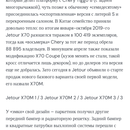
который делит платформу с Chery Tiggo 8 (с задней
многорычажкой), чуть позже к обычному «семидесятому»
присоединилась «оспортивленная» версия с литерой S и
перекроенным салоном. В Китае семейство приняли
довольно тепло: по итогам января-октября 2019-го
Jetour X70 разошелся тиражом в 100 419 экземпляров,
тогда как «восьмерка» Chery за тот же период обрела
88 895 владельцев. В минувшем апреле также показали
модификацию X70 Coupe (кузов менять не стали, такой
кросс отличается лишь декором), но до дилеров эта версия
еще не добралась. Зато сегодня в Jetour объявили о старте
продаж нового базового варианта своей первой модели,
его назвали X70M.
Jetour X70M
1
/ 3 Jetour X70M
2
/ 3 Jetour X70M
3
/ 3
У «эмки» свой дизайн – паркетник получил другие
передний бампер и радиаторную решетку. Задний бампер
и квадратные патрубки выхлопной системы перешли с