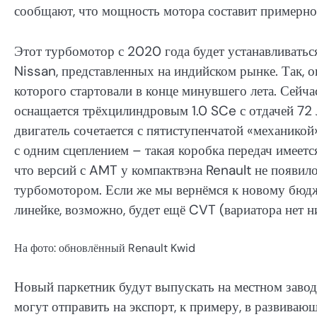
сообщают, что мощность мотора составит примерно 
Этот турбомотор с 2020 года будет устанавливатьс
Nissan, представленных на индийском рынке. Так, о
которого стартовали в конце минувшего лета. Сейч
оснащается трёхцилиндровым 1.0 SCe с отдачей 72
двигатель сочетается с пятиступенчатой «механикой
с одним сцеплением – такая коробка передач имее
что версий с AMT у компактвэна Renault не появил
турбомотором. Если же мы вернёмся к новому бюдж
линейке, возможно, будет ещё CVT (вариатора нет ни
На фото: обновлённый Renault Kwid
Новый паркетник будут выпускать на местном заводе
могут отправить на экспорт, к примеру, в развива