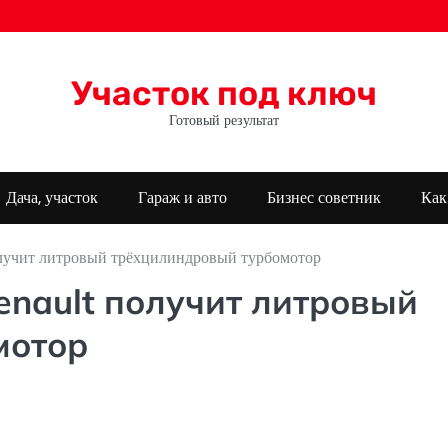
Участок под ключ
Готовый результат
Дача, участок
Гараж и авто
Бизнес советник
Как
лучит литровый трёхцилиндровый турбомотор
nault получит литровый
мотор