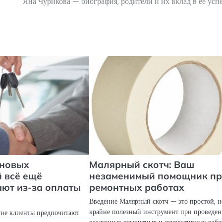
Яна Чурикова — биография, родители и их вклад в ее усп
 новых
Малярный скотч: Ваш
 всё ещё
незаменимый помощник п
ют из-за оплаты
ремонтных работах
Введение Малярный скотч — это простой, н
крайне полезный инструмент при проведе
огие клиенты предпочитают