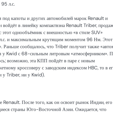
95 л.с.
я под капоты и других автомобилей марок Renault и
н войдёт в линейку компактвэна Renault Triber, прода
ас этот однообъёмник с внешностью «в стиле SUV»
 л.с. и максимальным крутящим моментом 96 Нм. Этот
». Раньше сообщалось, что Triber получит также «авто
тся у Kwid с 68-сильным литровым «атмосферником». 
ось; возможно, эта КПП пойдёт в паре с новым
етному кроссоверу с заводским индексом HBC, то в е
 у Triber, ни у Kwid).
 Renault. После того, как он освоит рынок Индии, его
ющиеся страны Юго-Восточной Азии. Ожидается, что