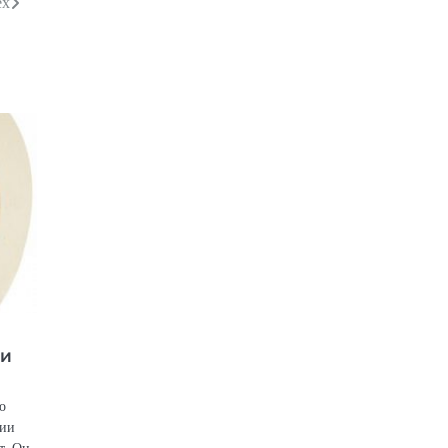
ех
ри
о
нии