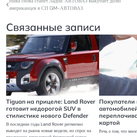
Нива снова станет Ладой: АВТОВАЗ выкупает долю
Навигация
американцев в СП GM-АВТОВАЗ
по
записям
Связанные записи
Tiguan на прицеле: Land Rover
Покупатели
готовит недорогой SUV в
автомобилей
стилистике нового Defender
переплачива
картой
В последние годы Land Rover ритмично
выводит на рынок новые модели, но спрос на
Речь о том, что мн