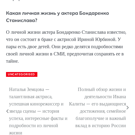
Какая личная жизнь у актера Бондаренко
Станислава?
О личной жизни актера Бондаренко Станислава известно,
что он состоит в браке с актрисой Ириной Юрбиной. У
пары есть двое детей. Они редко делятся подробностями
своей личной жизни в СМИ, предпочитая сохранять ее в
тайне.
UNCATEGORISED
Наталья Земцова —
Полный обзор жизни и
Навигация
талантливая актриса,
деятельности Ивана
по
успешная кинорежиссер и
Калиты — его выдающиеся
звезда сцены — история
достижения, семейное
записям
успеха, интересные факты и
благополучие и важный
подробности из личной
вклад в историю России
жизни