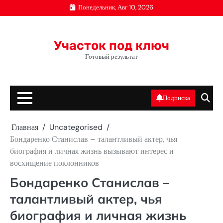
Перейти
Понедельник, Авг 10, 2026
к
содержимому
Участок под ключ
Готовый результат
Подписка
Главная
Uncategorised
Бондаренко Станислав – талантливый актер, чья
биография и личная жизнь вызывают интерес и
восхищение поклонников
Бондаренко Станислав –
талантливый актер, чья
биография и личная жизнь