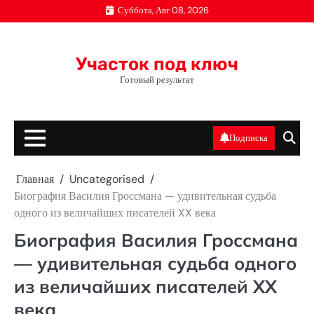
Перейти
Суббота, Авг 08, 2026
к
содержимому
Участок под ключ
Готовый результат
Подписка
Главная
Uncategorised
Биография Василия Гроссмана — удивительная судьба
одного из величайших писателей XX века
Биография Василия Гроссмана
— удивительная судьба одного
из величайших писателей XX
века