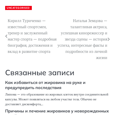
UNCATEGORISED
Кирилл Туриченко —
Наталья Земцова —
Навигация
известный спортсмен,
талантливая актриса,
по
тренер и заслуженный
успешная кинорежиссер и
мастер спорта — подробная
звезда сцены — история
записям
биография, достижения и
успеха, интересные факты и
вклад в развитие спорта
подробности из личной
жизни
Связанные записи
Как избавиться от жировика на руке и
предупредить последствия
Липома — это образование из жировых клеток внутри соединительной
капсулы. Может появляться на любом участке тела. Обычно не
доставляет дискомфорта,…
Причины и лечение жировиков у новорожденных