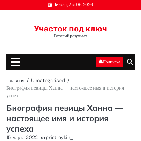
Перейти
Четверг, Авг 06, 2026
к
содержимому
Участок под ключ
Готовый результат
Подписка
Главная
Uncategorised
Биография певицы Ханна — настоящее имя и история
успеха
Биография певицы Ханна —
настоящее имя и история
успеха
15 марта 2022
от
pristroykin_