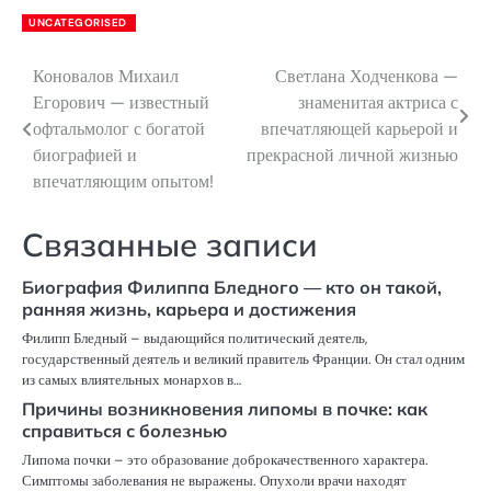
UNCATEGORISED
Коновалов Михаил
Светлана Ходченкова —
Навигация
Егорович — известный
знаменитая актриса с
по
офтальмолог с богатой
впечатляющей карьерой и
биографией и
прекрасной личной жизнью
записям
впечатляющим опытом!
Связанные записи
Биография Филиппа Бледного — кто он такой,
ранняя жизнь, карьера и достижения
Филипп Бледный – выдающийся политический деятель,
государственный деятель и великий правитель Франции. Он стал одним
из самых влиятельных монархов в…
Причины возникновения липомы в почке: как
справиться с болезнью
Липома почки – это образование доброкачественного характера.
Симптомы заболевания не выражены. Опухоли врачи находят