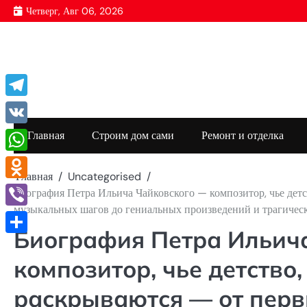
Перейти
Четверг, Авг 06, 2026
к
содержимому
Telegram
VK
Главная
Строим дом сами
Ремонт и отделка
WhatsApp
Главная
Uncategorised
Odnoklassniki
Биография Петра Ильича Чайковского — композитор, чье детс
музыкальных шагов до гениальных произведений и трагичес
Viber
Биография Петра Ильич
Отправить
композитор, чье детство
раскрываются — от пер