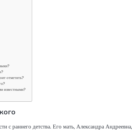
узыки?
ы?
тоит отметить?
го?
ми известными?
кого
и с раннего детства. Его мать, Александра Андреевна,