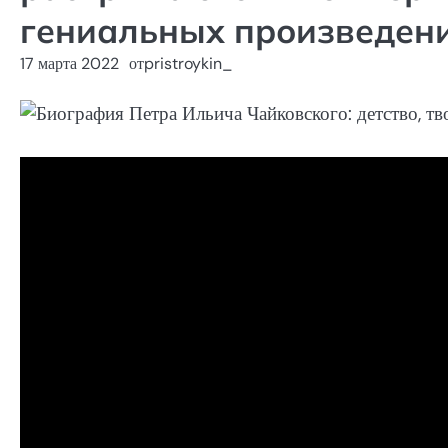
гениальных произведени
17 марта 2022
от
pristroykin_