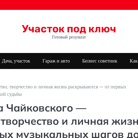
Участок под ключ
Готовый результат
Дача, участок
Гараж и авто
Бизнес советник
Как
тво, творчество и личная жизнь раскрываются — от первых
кой судьбы
а Чайковского —
, творчество и личная жиз
вых музыкальных шагов д