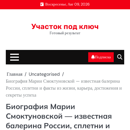
Перейти
Воскресенье, Авг 09, 2026
к
содержимому
Участок под ключ
Готовый результат
Подписка
Главная
Uncategorised
Биография Марии Смоктуновской — известная балерина
России, сплетни и факты из жизни, карьера, достижения и
секреты успеха
Биография Марии
Смоктуновской — известная
балерина России, сплетни и