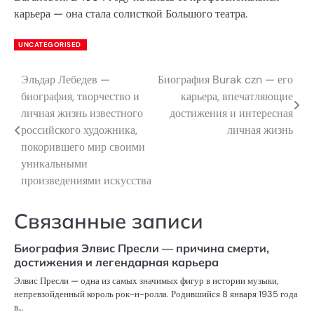
карьера — она стала солисткой Большого театра.
UNCATEGORISED
Эльдар Лебедев —
Биография Burak czn — его
Навигация
биография, творчество и
карьера, впечатляющие
по
личная жизнь известного
достижения и интересная
российского художника,
личная жизнь
записям
покорившего мир своими
уникальными
произведениями искусства
Связанные записи
Биография Элвис Пресли — причина смерти,
достижения и легендарная карьера
Элвис Пресли — одна из самых значимых фигур в истории музыки,
непревзойденный король рок-н-ролла. Родившийся 8 января 1935 года
в…