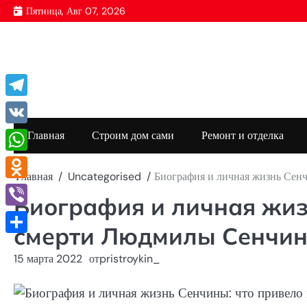
Перейти
Пятница, Авг 07, 2026
к
содержимому
Telegram
VK
Главная
Строим дом сами
Ремонт и отделка
WhatsApp
Главная
Uncategorised
Биография и личная жизнь Сен
Odnoklassniki
Биография и личная жиз
Viber
смерти Людмилы Сенчи
Отправить
15 марта 2022
от
pristroykin_