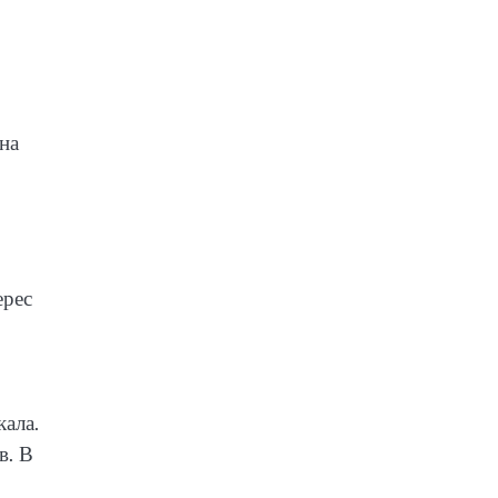
на
ерес
ала.
в. В