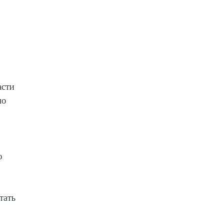
асти
но
о
тать