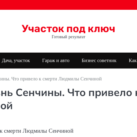
Участок под ключ
Готовый результат
Дача, участок
Гараж и авто
Бизнес советник
Как
чины. Что привело к смерти Людмилы Сенчиной
нь Сенчины. Что привело 
ной