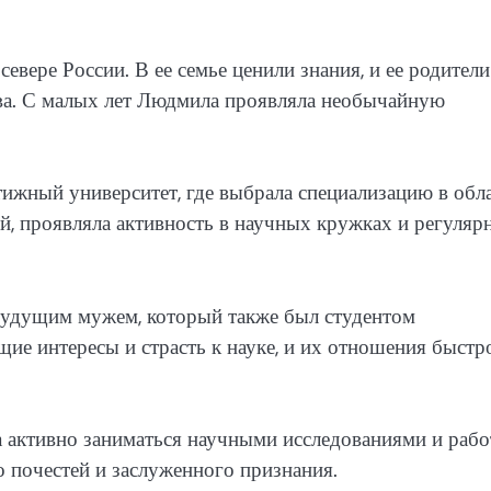
евере России. В ее семье ценили знания, и ее родители
тва. С малых лет Людмила проявляла необычайную
ижный университет, где выбрала специализацию в обл
й, проявляла активность в научных кружках и регуляр
будущим мужем, который также был студентом
щие интересы и страсть к науке, и их отношения быстр
активно заниматься научными исследованиями и рабо
о почестей и заслуженного признания.