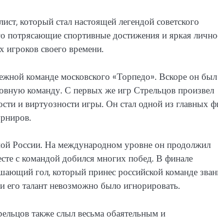
ист, который стал настоящей легендой советского
Его потрясающие спортивные достижения и яркая лично
х игроков своего времени.
ежной команде московского «Торпедо». Вскоре он был
новную команду. С первых же игр Стрельцов произвел
ости и виртуозности игры. Он стал одной из главных 
урниров.
ной России. На международном уровне он продолжил
сте с командой добился многих побед. В финале
шающий гол, который принес российской команде зван
и его талант невозможно было игнорировать.
ельцов также слыл весьма обаятельным и