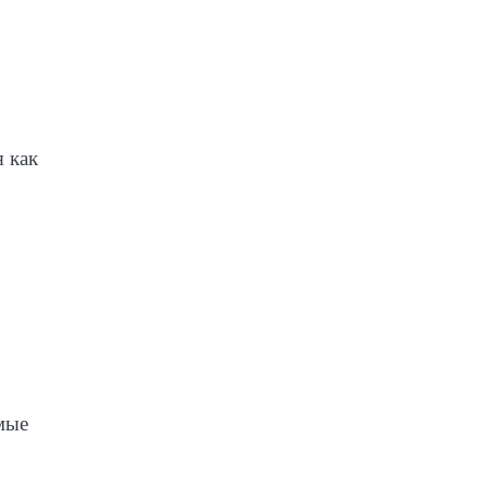
я как
мые