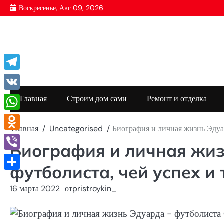
Перейти
Воскресенье, Авг 09, 2026
к
содержимому
Telegram
VK
Главная
Строим дом сами
Ремонт и отделка
WhatsApp
Главная
Uncategorised
Биография и личная жизнь Эдуа
Odnoklassniki
Биография и личная жи
Viber
футболиста, чей успех и
Отправить
16 марта 2022
от
pristroykin_