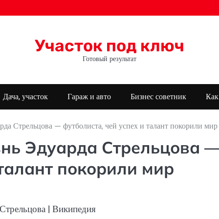
Участок под ключ
Готовый результат
Дача, участок
Гараж и авто
Бизнес советник
Как
рда Стрельцова — футболиста, чей успех и талант покорили мир
знь Эдуарда Стрельцова 
 талант покорили мир