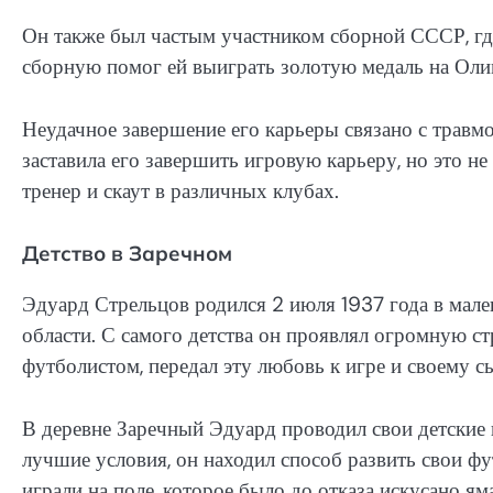
Он также был частым участником сборной СССР, где
сборную помог ей выиграть золотую медаль на Оли
Неудачное завершение его карьеры связано с травмо
заставила его завершить игровую карьеру, но это н
тренер и скаут в различных клубах.
Детство в Заречном
Эдуард Стрельцов родился 2 июля 1937 года в мален
области. С самого детства он проявлял огромную с
футболистом, передал эту любовь к игре и своему с
В деревне Заречный Эдуард проводил свои детские
лучшие условия, он находил способ развить свои ф
играли на поле, которое было до отказа искусано я