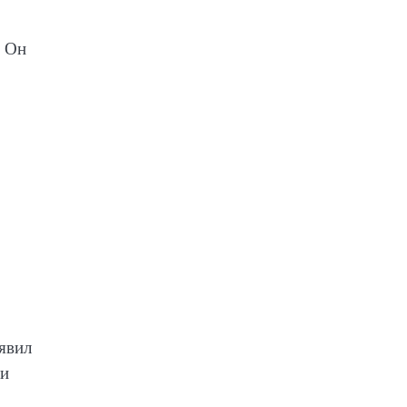
. Он
явил
 и