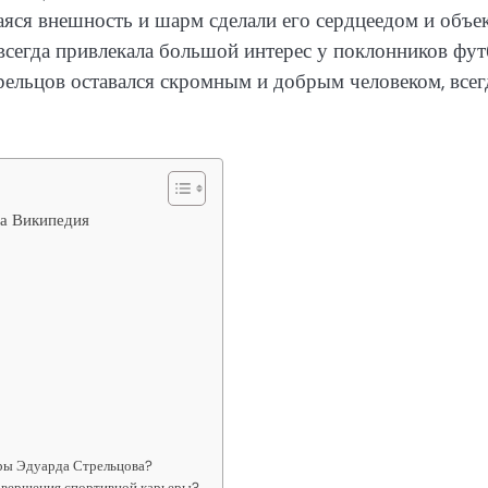
ся внешность и шарм сделали его сердцеедом и объе
сегда привлекала большой интерес у поклонников фут
рельцов оставался скромным и добрым человеком, всег
ва Википедия
ры Эдуарда Стрельцова?
завершения спортивной карьеры?