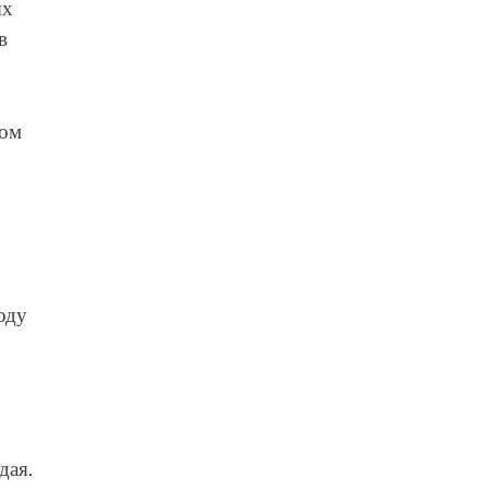
ых
в
хом
оду
дая.