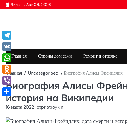
Перейти
Четверг, Авг 06, 2026
к
содержимому
Telegram
VK
Главная
Строим дом сами
Ремонт и отделка
WhatsApp
Главная
Uncategorised
Биография Алисы Фрейндлих — 
Odnoklassniki
Биография Алисы Фрейн
Viber
история на Википедии
Отправить
16 марта 2022
от
pristroykin_