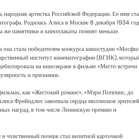
а, народная артистка Российской Федерации. Ее имя ст
ографа. Родилась Алиса в Москве 8 декабря 1934 год
тца же памятники и киноплакаты помнят меньше.
а она стала победителем конкурса киностудии «Мосфи
арственный институт кинематографии (ВГИК), которы
 дебютировала на киноэкране в фильме «Место встречи
улярность и признание.
ильмах, как «Жестокий романс», «Мэри Поппинс, до
Алиса Фрейндлих завоевала сердца миллионов зрителей
жных наград, в том числе Ленинскую премию и
 и чувственный почерк стал визитной карточкой