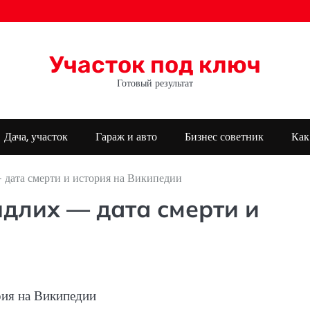
Участок под ключ
Готовый результат
Дача, участок
Гараж и авто
Бизнес советник
Как
дата смерти и история на Википедии
длих — дата смерти и