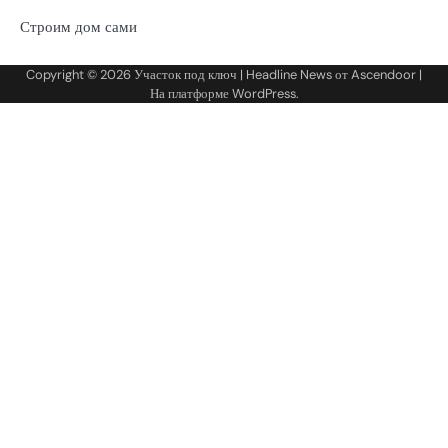
Строим дом сами
Copyright © 2026
Участок под ключ
| Headline News от
Ascendoor
|
На платформе
WordPress
.