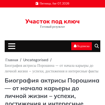
Перейти
Пятница, Авг 07, 2026
к
содержимому
Участок под ключ
Готовый результат
Подписка
Главная
Uncategorised
Биография актрисы Порошина — от начала карьеры до
личной жизни – успехи, достижения и интересные факты
Биография актрисы Порошина
— от начала карьеры до
личной жизни – успехи,
достижения и интересные