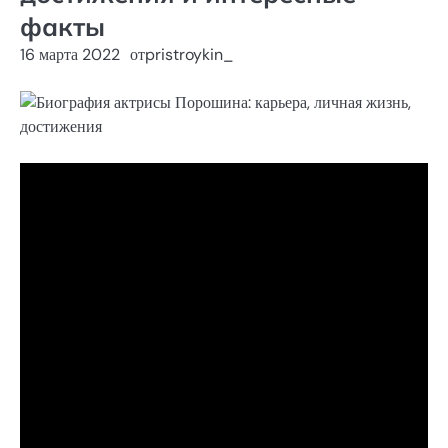
факты
16 марта 2022
от
pristroykin_