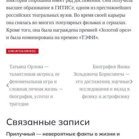
Виктория Порошина имеет ряд достижений. Она получила
высшее образование в ГИТИСе, одном из престижнейших
российских театральных вузов. Во время своей карьеры
она снялась во многих популярных фильмах и сериалах.
Кроме того, она была награждена премией «Золотой орел»
и была номинирована на премию «ТЭФИ».
UNCATEGORISED
Татьяна Орлова —
Биография Якова
Навигация
талантливая актриса, ее
Зельдовича Борисовича —
по
феноменальная игра и
его достижения, научные
сложная личная жизнь —
исследования и вклад в
записям
биография, успехи и
физику и астрофизику
трагедии
Связанные записи
Прилучный — невероятные факты о жизни и