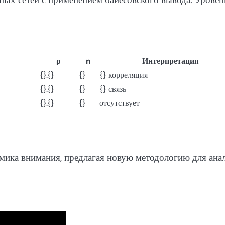
ρ
n
Интерпретация
{}.{}
{}
{} корреляция
{}.{}
{}
{} связь
{}.{}
{}
отсутствует
мика внимания, предлагая новую методологию для ана