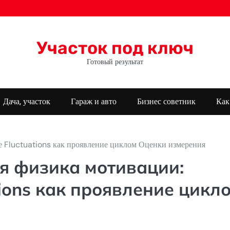
Участок под ключ
Готовый результат
Дача, участок
Гараж и авто
Бизнес советник
Как
е Fluctuations как проявление циклом Оценки измерения
я физика мотивации:
ions как проявление цикл