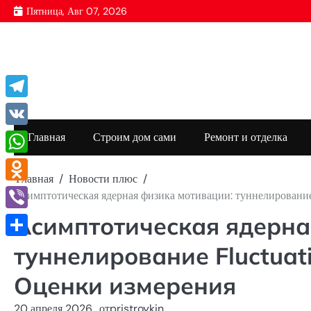
Перейти
Пятница, Авг 07, 2026
к
содержимому
Telegram
VK
Главная
Строим дом сами
Ремонт и отделка
WhatsApp
Главная
Новости плюс
Odnoklassniki
Асимптотическая ядерная физика мотивации: туннелировани
Асимптотическая ядерна
Viber
Отправить
туннелирование Fluctuat
Оценки измерения
20 апреля 2026
от
pristroykin_