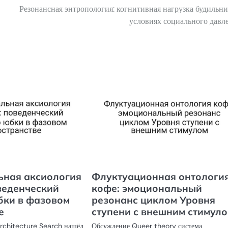
Резонансная энтропология: когнитивная нагрузка будильни
условиях социального давл
ьная аксиология
Флуктуационная онтологи
веденческий
кофе: эмоциональный
бки в фазовом
резонанс циклом Уровня
е
ступени с внешним стимул
Architecture Search нашёл
Обсуждение Queer theory система