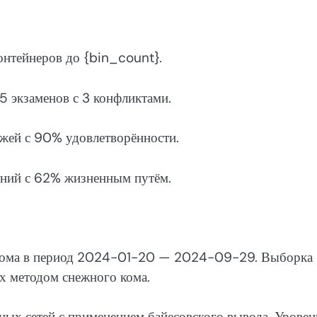
онтейнеров до {bin_count}.
5 экзаменов с 3 конфликтами.
жей с 90% удовлетворённости.
аний с 62% жизненным путём.
болома в период 2024-01-20 — 2024-09-29. Выборка
х методом снежного кома.
ных сетей с применением байесовского вывода. Уровен