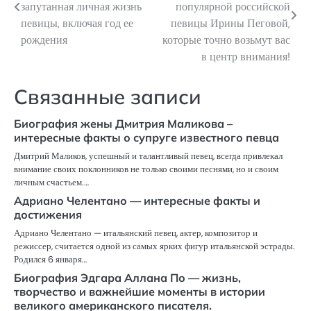
по
запутанная личная жизнь
популярной российской
певицы, включая год ее
певицы Ирины Пеговой,
записям
рождения
которые точно возьмут вас
в центр внимания!
Связанные записи
Биография жены Дмитрия Маликова –
интересные факты о супруге известного певца
Дмитрий Маликов, успешный и талантливый певец, всегда привлекал
внимание своих поклонников не только своими песнями, но и своим
личным счастьем.…
Адриано Челентано — интересные факты и
достижения
Адриано Челентано — итальянский певец, актер, композитор и
режиссер, считается одной из самых ярких фигур итальянской эстрады.
Родился 6 января…
Биография Эдгара Аллана По — жизнь,
творчество и важнейшие моменты в истории
великого американского писателя.