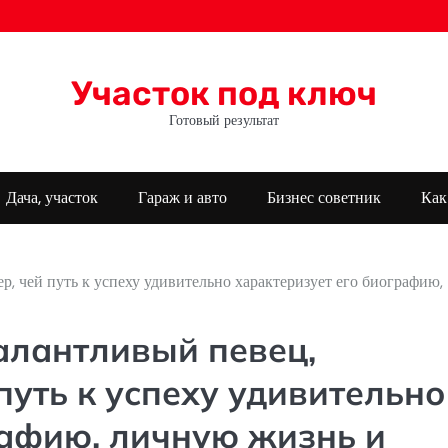
Участок под ключ
Готовый результат
Дача, участок
Гараж и авто
Бизнес советник
Как
, чей путь к успеху удивительно характеризует его биографию,
алантливый певец,
путь к успеху удивительно
рафию, личную жизнь и