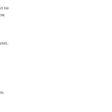
л на
ов.
лах.
ть