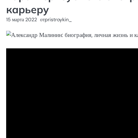
карьеру
15 марта 2022
от
pristroykin_