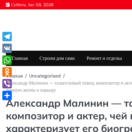
Перейти
Суббота, Авг 08, 2026
к
содержимому
Telegram
VK
Главная
Строим дом сами
Ремонт и отделка
WhatsApp
Главная
Uncategorised
Odnoklassniki
Александр Малинин — талантливый певец, композитор и актер
личную жизнь и карьеру
Viber
Александр Малинин — т
Отправить
композитор и актер, чей 
характеризует его биог